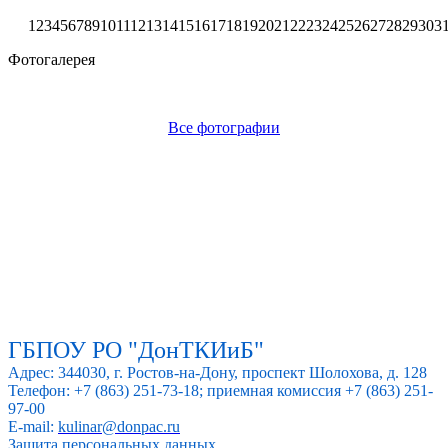
1
2
3
4
5
6
7
8
9
10
11
12
13
14
15
16
17
18
19
20
21
22
23
24
25
26
27
28
29
30
3
Фотогалерея
Все фотографии
ГБПОУ РО "ДонТКИиБ"
Адрес: 344030, г. Ростов-на-Дону, проспект Шолохова, д. 128
Телефон: +7 (863) 251-73-18; приемная комиссия +7 (863) 251-
97-00
E-mail:
kulinar@donpac.ru
Защита персональных данных