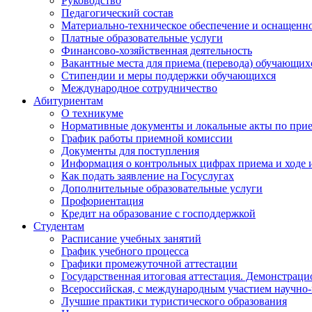
Руководство
Педагогический состав
Материально-техническое обеспечение и оснащеннос
Платные образовательные услуги
Финансово-хозяйственная деятельность
Вакантные места для приема (перевода) обучающих
Стипендии и меры поддержки обучающихся
Международное сотрудничество
Абитуриентам
О техникуме
Нормативные документы и локальные акты по при
График работы приемной комиссии
Документы для поступления
Информация о контрольных цифрах приема и ходе 
Как подать заявление на Госуслугах
Дополнительные образовательные услуги
Профориентация
Кредит на образование с господдержкой
Студентам
Расписание учебных занятий
График учебного процесса
Графики промежуточной аттестации
Государственная итоговая аттестация. Демонстрац
Всероссийская, с международным участием научно-
Лучшие практики туристического образования