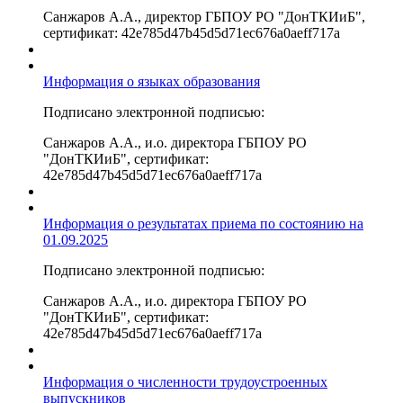
Санжаров А.А., директор ГБПОУ РО "ДонТКИиБ",
сертификат: 42e785d47b45d5d71ec676a0aeff717a
Информация о языках образования
Подписано электронной подписью:
Санжаров А.А., и.о. директора ГБПОУ РО
"ДонТКИиБ", сертификат:
42e785d47b45d5d71ec676a0aeff717a
Информация о результатах приема по состоянию на
01.09.2025
Подписано электронной подписью:
Санжаров А.А., и.о. директора ГБПОУ РО
"ДонТКИиБ", сертификат:
42e785d47b45d5d71ec676a0aeff717a
Информация о численности трудоустроенных
выпускников