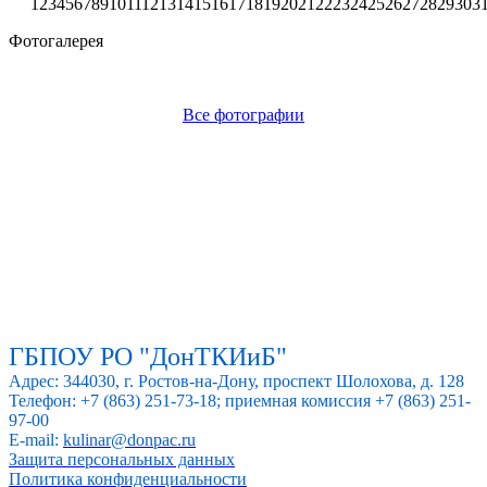
1
2
3
4
5
6
7
8
9
10
11
12
13
14
15
16
17
18
19
20
21
22
23
24
25
26
27
28
29
30
3
Фотогалерея
Все фотографии
ГБПОУ РО "ДонТКИиБ"
Адрес: 344030, г. Ростов-на-Дону, проспект Шолохова, д. 128
Телефон: +7 (863) 251-73-18; приемная комиссия +7 (863) 251-
97-00
E-mail:
kulinar@donpac.ru
Защита персональных данных
Политика конфиденциальности